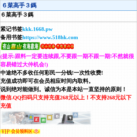
６菜高手３鎷
６菜高手３鎷
紧记书签
kkk.1668.pw
备用书签
https://www.518hk.com
(提示:跟料一定要连续跟,不要跟一期不跟一期!不然就很
容易错过大仲机会!)
中途绝不多收任何彩民一分钱!一次性收费!
充值成功即可在会员相应时间内取料。
说到绝对能做到。诚信为本是本站一直坚持的原则！
微信.QQ扫码只支持充值268元以上！不支持268元以下
充值