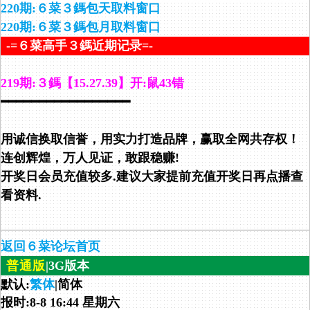
220期:６菜３鎷包天取料窗口
220期:６菜３鎷包月取料窗口
-=６菜高手３鎷近期记录=-
219期:３鎷【15.27.39】开:鼠43错
━━━━━━━━━━━━━━━━━
用诚信换取信誉，用实力打造品牌，赢取全网共存权！
连创辉煌，万人见证，敢跟稳赚!
开奖日会员充值较多.建议大家提前充值开奖日再点播查
看资料.
返回６菜论坛首页
普通版
|3G版本
默认:
繁体
|简体
报时:8-8 16:44 星期六