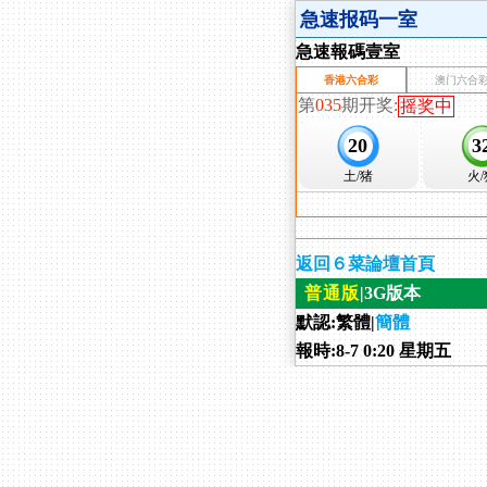
急速报码一室
急速報碼壹室
返回６菜論壇首頁
普通版
|3G版本
默認:繁體|
簡體
報時:8-7 0:20 星期五